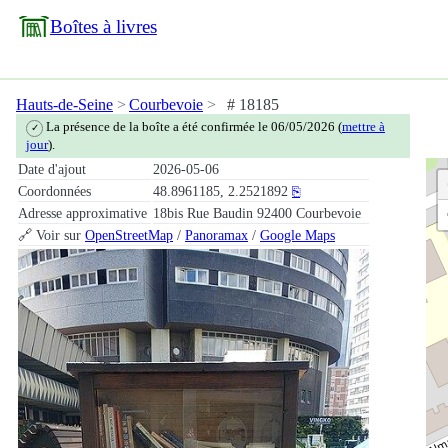
Boîtes à livres
Hauts-de-Seine
Courbevoie
# 18185
La présence de la boîte a été confirmée le 06/05/2026 (
mettre à
✓
jour
).
Date d'ajout
2026-05-06
Coordonnées
48.8961185, 2.2521892
⎘
Adresse approximative
18bis Rue Baudin 92400 Courbevoie
🔗 Voir sur
OpenStreetMap
/
Panoramax
/
Google Maps