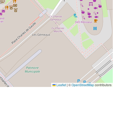
Leaflet
|
©
OpenStreetMap
contributors