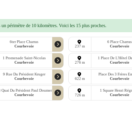
un périmètre de 10 kilomètres. Voici les 15 plus proches.
6ter Place Charras
6 Place Charras
Courbevoie
Courbevoie
237 m
1 Promenade Saint-Nicolas
1 Place De L'Hôtel De
Courbevoie
Courbevoie
276 m
9 Rue Du Président Kruger
Place Des 3 Frères E
Courbevoie
Courbevoie
622 m
 Quai Du Président Paul Doumer
1 Square Henri Rég
Courbevoie
Courbevoie
726 m
onnées
OpenStreetMap
sous licence libre ODbl —
télécharger les donn
Mastodon
—
Facebook
—
Blog