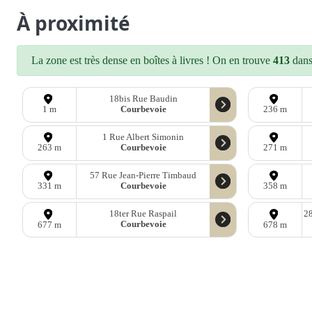
À proximité
La zone est très dense en boîtes à livres ! On en trouve
413
dans 
18bis Rue Baudin
Courbevoie
1 m
236 m
1 Rue Albert Simonin
Courbevoie
263 m
271 m
57 Rue Jean-Pierre Timbaud
Courbevoie
331 m
358 m
18ter Rue Raspail
28
Courbevoie
677 m
678 m
D