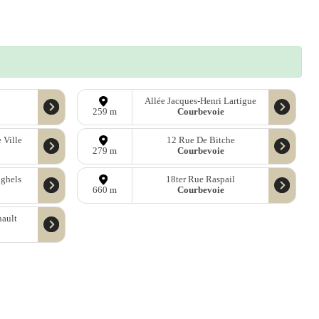
Allée Jacques-Henri Lartigue
Courbevoie
259 m
 Ville
12 Rue De Bitche
Courbevoie
279 m
nghels
18ter Rue Raspail
Courbevoie
660 m
nault
ées