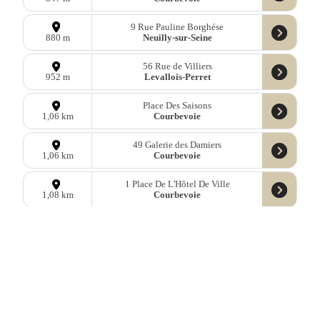
9 Rue Pauline Borghése
Neuilly-sur-Seine
880 m
56 Rue de Villiers
Levallois-Perret
952 m
Place Des Saisons
Courbevoie
1,06 km
49 Galerie des Damiers
Courbevoie
1,06 km
1 Place De L'Hôtel De Ville
Courbevoie
1,08 km
Allée Jacques-Henri Lartigue
Courbevoie
1,09 km
1 Rue Albert Simonin
Courbevoie
1,09 km
150 Rue Danton
Levallois-Perret
1,20 km