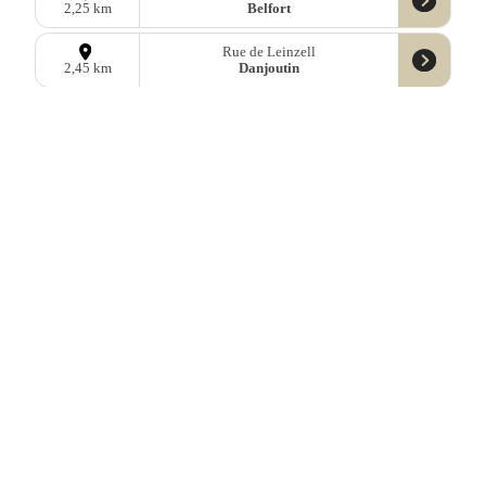
Belfort
2,25 km
Rue de Leinzell
Danjoutin
2,45 km
Rue François Géant
Belfort
2,66 km
17 Rue du Cardinal Jules Mazarin
Belfort
2,83 km
8 Rue de Mulhouse
Belfort
3,21 km
Rue Pierre Bonnef
Belfort
3,27 km
4 Rue de la Source
Banvillars
3,31 km
8 Rue de la Charme
Dorans
3,46 km
Lieu-dit le Village
Buc
3,47 km