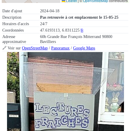
Leaflet
|
©
OpenStreetMap
contributors
Date d'ajout
2024-04-18
Description
Pas retrouvée à cet emplacement le 15-05-25
Horaires d'accès
24/7
Coordonnées
47.6193113, 6.8311225
⎘
Adresse
60b Grande Rue François Mitterrand 90800
approximative
Bavilliers
🔗 Voir sur
OpenStreetMap
/
Panoramax
/
Google Maps