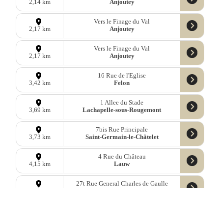
Anjoutey
2,14 km
Vers le Finage du Val
Anjoutey
2,17 km
Vers le Finage du Val
Anjoutey
2,17 km
16 Rue de l'Eglise
Felon
3,42 km
1 Allee du Stade
Lachapelle-sous-Rougemont
3,69 km
7bis Rue Principale
Saint-Germain-le-Châtelet
3,73 km
4 Rue du Château
Lauw
4,15 km
27t Rue General Charles de Gaulle
Lachapelle-sous-Rougemont
4,20 km
23 Rue Principale
Saint-Germain-le-Châtelet
4,24 km