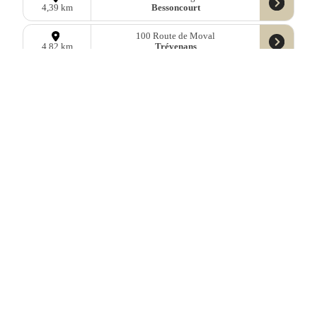
Bessoncourt
4,39 km
100 Route de Moval
Trévenans
4,82 km
7 Rue Louis Pasteur
Danjoutin
5,37 km
17 Rue du Cardinal Jules Mazarin
Belfort
5,45 km
Rue François Géant
Belfort
5,53 km
18 Rue Georges Jacques Danton
Belfort
5,60 km
Rue Pierre Bonnef
Belfort
5,79 km
Données
OpenStreetMap
sous licence libre ODbl —
télécharger les
données
Mastodon
—
Facebook
—
Blog