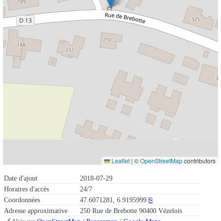
Leaflet
|
©
OpenStreetMap
contributors
Date d'ajout
2018-07-29
Horaires d'accès
24/7
Coordonnées
47.6071281, 6.9195999
⎘
Adresse approximative
250 Rue de Brebotte 90400 Vézelois