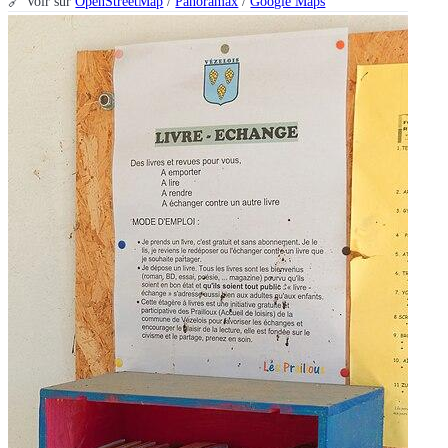
🔗 Voir sur
OpenStreetMap
/
Panoramax
/
Google Maps