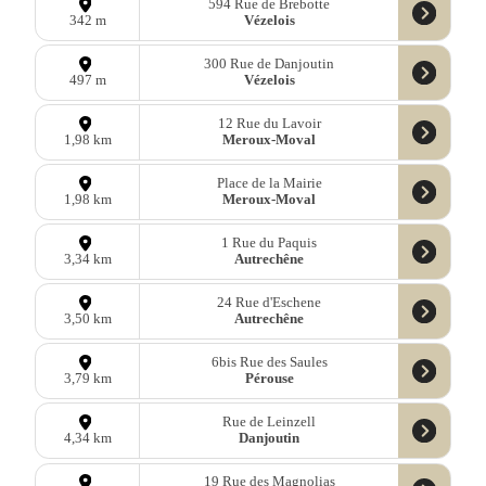
594 Rue de Brebotte
Vézelois
342 m
300 Rue de Danjoutin
Vézelois
497 m
12 Rue du Lavoir
Meroux-Moval
1,98 km
Place de la Mairie
Meroux-Moval
1,98 km
1 Rue du Paquis
Autrechêne
3,34 km
24 Rue d'Eschene
Autrechêne
3,50 km
6bis Rue des Saules
Pérouse
3,79 km
Rue de Leinzell
Danjoutin
4,34 km
19 Rue des Magnolias