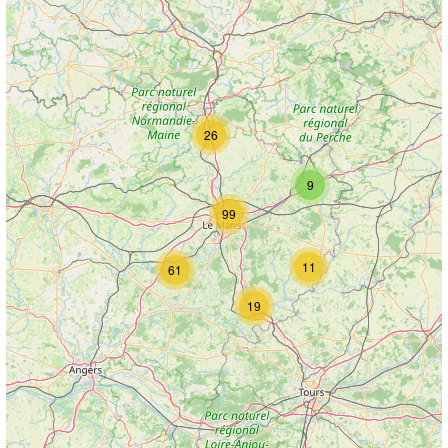
26
9
99
11
61
19