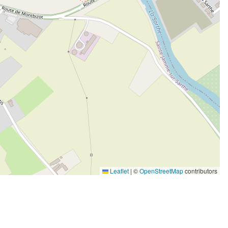
Leaflet
|
©
OpenStreetMap
contributors