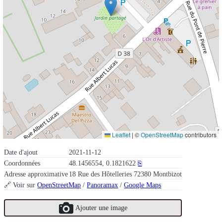
Leaflet
|
©
OpenStreetMap
contributors
Date d'ajout
2021-11-12
Coordonnées
48.1456554, 0.1821622
⎘
Adresse approximative
18 Rue des Hôtelleries 72380 Montbizot
🔗 Voir sur
OpenStreetMap
/
Panoramax
/
Google Maps
Ajouter une image