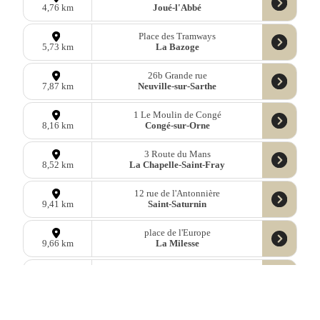
Joué-l'Abbé
4,76 km
Place des Tramways
La Bazoge
5,73 km
26b Grande rue
Neuville-sur-Sarthe
7,87 km
1 Le Moulin de Congé
Congé-sur-Orne
8,16 km
3 Route du Mans
La Chapelle-Saint-Fray
8,52 km
12 rue de l'Antonnière
Saint-Saturnin
9,41 km
place de l'Europe
La Milesse
9,66 km
4 Rue Louatron
Beaumont-sur-Sarthe
9,76 km