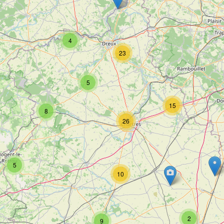
4
23
5
15
8
26
5
10
2
9