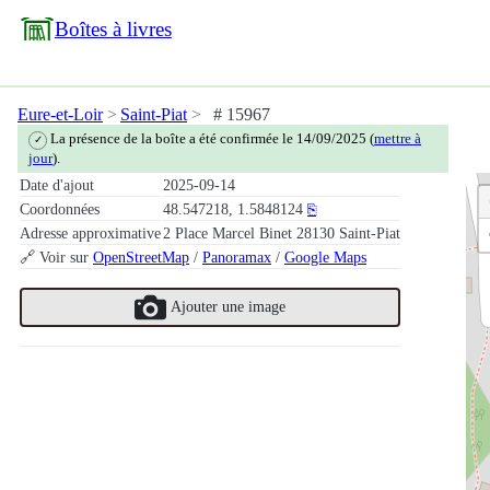
Boîtes à livres
Eure-et-Loir
Saint-Piat
# 15967
La présence de la boîte a été confirmée le 14/09/2025 (
mettre à
✓
jour
).
Date d'ajout
2025-09-14
Coordonnées
48.547218, 1.5848124
⎘
Adresse approximative
2 Place Marcel Binet 28130 Saint-Piat
🔗 Voir sur
OpenStreetMap
/
Panoramax
/
Google Maps
Ajouter une image