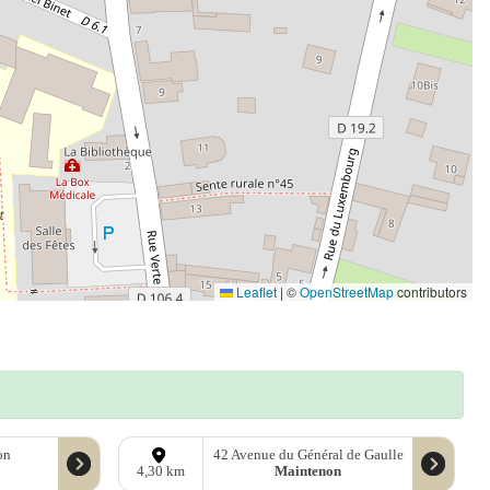
Leaflet
|
©
OpenStreetMap
contributors
on
42 Avenue du Général de Gaulle
Maintenon
4,30 km