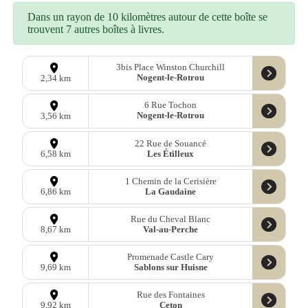
Dans un rayon de 10 kilomètres autour de cette boîte se
trouvent 7 autres boîtes à livres.
3bis Place Winston Churchill
Nogent-le-Rotrou
2,34 km
6 Rue Tochon
Nogent-le-Rotrou
3,56 km
22 Rue de Souancé
Les Étilleux
6,58 km
1 Chemin de la Cerisière
La Gaudaine
6,86 km
Rue du Cheval Blanc
Val-au-Perche
8,67 km
Promenade Castle Cary
Sablons sur Huisne
9,69 km
Rue des Fontaines
Ceton
9,92 km