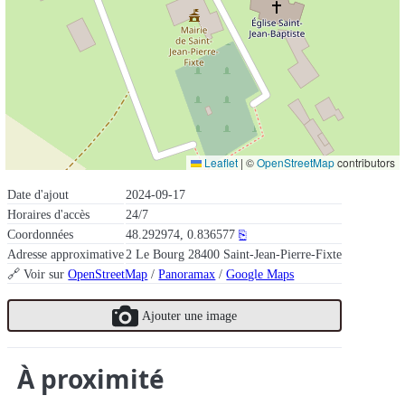
Leaflet
|
©
OpenStreetMap
contributors
Date d'ajout
2024-09-17
Horaires d'accès
24/7
Coordonnées
48.292974, 0.836577
⎘
Adresse approximative
2 Le Bourg 28400 Saint-Jean-Pierre-Fixte
🔗 Voir sur
OpenStreetMap
/
Panoramax
/
Google Maps
Ajouter une image
À proximité