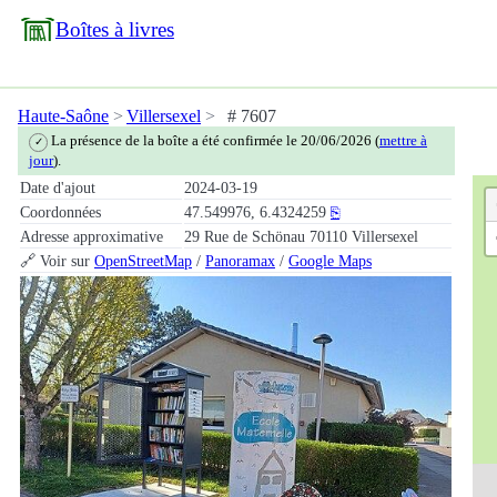
Boîtes à livres
Haute-Saône
Villersexel
# 7607
La présence de la boîte a été confirmée le 20/06/2026 (
mettre à
✓
jour
).
Date d'ajout
2024-03-19
Coordonnées
47.549976, 6.4324259
⎘
Adresse approximative
29 Rue de Schönau 70110 Villersexel
🔗 Voir sur
OpenStreetMap
/
Panoramax
/
Google Maps