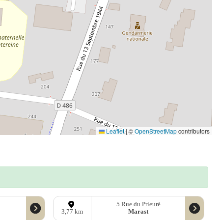
Leaflet
|
©
OpenStreetMap
contributors
5 Rue du Prieuré
Marast
3,77 km