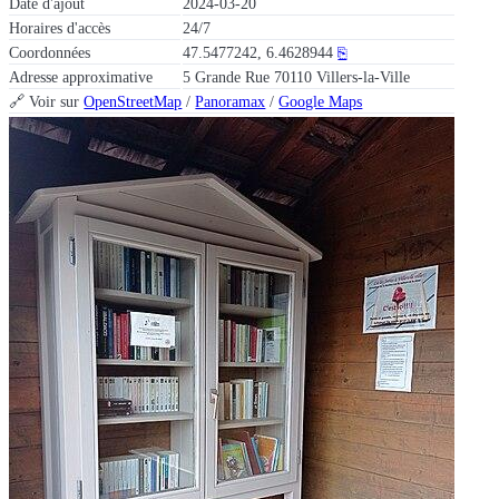
Date d'ajout
2024-03-20
Horaires d'accès
24/7
Coordonnées
47.5477242, 6.4628944
⎘
Adresse approximative
5 Grande Rue 70110 Villers-la-Ville
🔗 Voir sur
OpenStreetMap
/
Panoramax
/
Google Maps