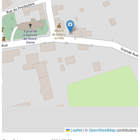
Leaflet
|
©
OpenStreetMap
contributors