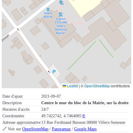
Leaflet
|
©
OpenStreetMap
contributors
Date d'ajout
2021-09-07
Description
Contre le mur du bloc de la Mairie, sur la droite
Horaires d'accès
24/7
Coordonnées
49.7422742, 4.7464085
⎘
Adresse approximative
13 Rue Ferdinand Buisson 08000 Villers-Semeuse
🔗 Voir sur
OpenStreetMap
/
Panoramax
/
Google Maps