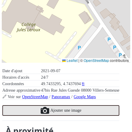
Leaflet
|
©
OpenStreetMap
contributors
Date d'ajout
2021-09-07
Horaires d'accès
24/7
Coordonnées
49.7433295, 4.7437694
⎘
Adresse approximative
47bis Rue Jules Guesde 08000 Villers-Semeuse
🔗 Voir sur
OpenStreetMap
/
Panoramax
/
Google Maps
Ajouter une image
À proximité