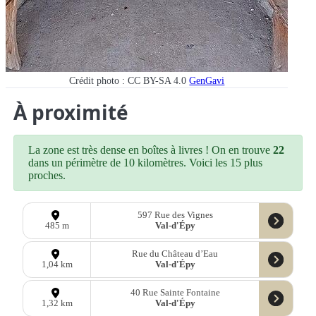
Crédit photo : CC BY-SA 4.0
GenGavi
À proximité
La zone est très dense en boîtes à livres ! On en trouve
22
dans un périmètre de 10 kilomètres. Voici les 15 plus
proches.
597 Rue des Vignes
Val-d'Épy
485 m
Rue du Château d’Eau
Val-d'Épy
1,04 km
40 Rue Sainte Fontaine
Val-d'Épy
1,32 km