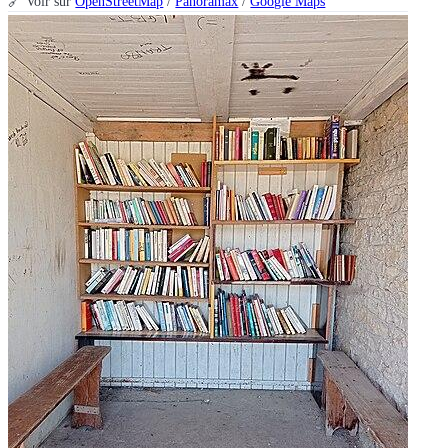
🔗 Voir sur
OpenStreetMap
/
Panoramax
/
Google Maps