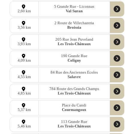
5 Grande Rue - Liconnas
Val Suran
2,60 km
2 Route de Villechantria
Broissia
3,56 km
205 Rue Jean Puveland
Les Trois-Châteaux
3,93 km
190 Grande Rue
Coligny
4,09 km
84 Rue des Anciennes Ecoles
Salavre
4,55 km
784 Route des Grands Champs
Les Trois-Châteaux
4,85 km
Place du Candi
Courmangoux
5,37 km
113 Grande Rue
Les Trois-Châteaux
5,46 km