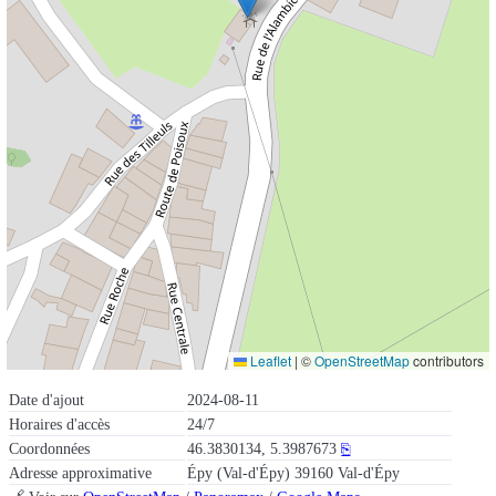
Leaflet
|
©
OpenStreetMap
contributors
Date d'ajout
2024-08-11
Horaires d'accès
24/7
Coordonnées
46.3830134, 5.3987673
⎘
Adresse approximative
Épy (Val-d'Épy) 39160 Val-d'Épy