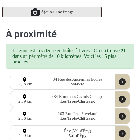
Ajouter une image
À proximité
La zone est très dense en boîtes à livres ! On en trouve
21
dans un périmètre de 10 kilomètres. Voici les 15 plus
proches.
84 Rue des Anciennes Ecoles
Salavre
2,06 km
784 Route des Grands Champs
Les Trois-Châteaux
2,39 km
205 Rue Jean Puveland
Les Trois-Châteaux
2,56 km
Épy (Val-d'Épy)
Val-d'Épy
4,09 km