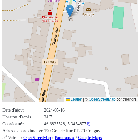
Leaflet
|
©
OpenStreetMap
contributors
Date d'ajout
2024-05-16
Horaires d'accès
24/7
Coordonnées
46.3825528, 5.3454877
⎘
Adresse approximative
190 Grande Rue 01270 Coligny
🔗 Voir sur
OpenStreetMap
/
Panoramax
/
Google Maps