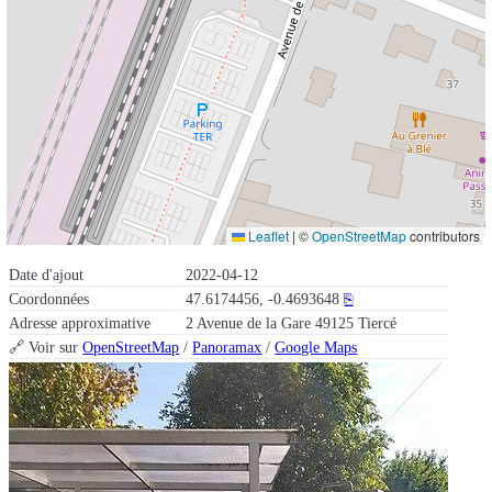
Leaflet
|
©
OpenStreetMap
contributors
Date d'ajout
2022-04-12
Coordonnées
47.6174456, -0.4693648
⎘
Adresse approximative
2 Avenue de la Gare 49125 Tiercé
🔗 Voir sur
OpenStreetMap
/
Panoramax
/
Google Maps