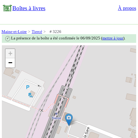
Boîtes à livres
À propos
Maine-et-Loire
Tiercé
# 3226
La présence de la boîte a été confirmée le 06/09/2025 (
mettre à jour
).
✓
+
−