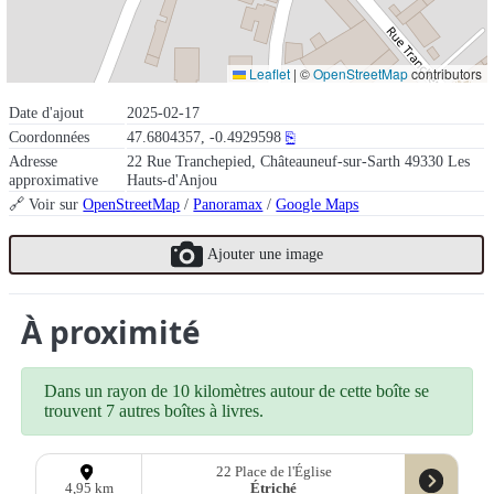
Leaflet
|
©
OpenStreetMap
contributors
Date d'ajout
2025-02-17
Coordonnées
47.6804357, -0.4929598
⎘
Adresse
22 Rue Tranchepied, Châteauneuf-sur-Sarth 49330 Les
approximative
Hauts-d'Anjou
🔗 Voir sur
OpenStreetMap
/
Panoramax
/
Google Maps
Ajouter une image
À proximité
Dans un rayon de 10 kilomètres autour de cette boîte se
trouvent 7 autres boîtes à livres.
22 Place de l'Église
Étriché
4,95 km