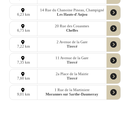
14 Rue du Chanoine Pineau, Champigné
Les Hauts-d'Anjou
6,23 km
20 Rue des Couasmes
Cheffes
6,75 km
2 Avenue de la Gare
Tiercé
7,22 km
11 Avenue de la Gare
Tiercé
7,35 km
2a Place de la Mairie
Tiercé
7,60 km
1 Rue de la Martiniere
Morannes sur Sarthe-Daumeray
9,01 km
Données
OpenStreetMap
sous licence libre ODbl —
télécharger les
données
Mastodon
—
Facebook
—
Blog