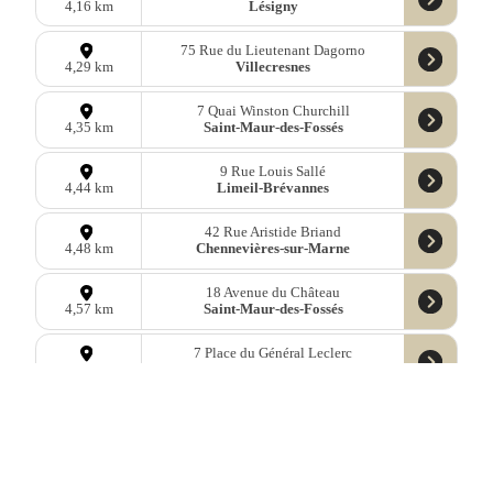
Lésigny
4,16 km
75 Rue du Lieutenant Dagorno
Villecresnes
4,29 km
7 Quai Winston Churchill
Saint-Maur-des-Fossés
4,35 km
9 Rue Louis Sallé
Limeil-Brévannes
4,44 km
42 Rue Aristide Briand
Chennevières-sur-Marne
4,48 km
18 Avenue du Château
Saint-Maur-des-Fossés
4,57 km
7 Place du Général Leclerc
Pontault-Combault
4,67 km
10 Rue de la Poste
Saint-Maur-des-Fossés
4,69 km
7 Rue Jean Moulin
Pontault-Combault
4,82 km