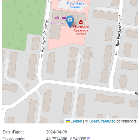
Leaflet
|
©
OpenStreetMap
contributors
Date d'ajout
2024-04-08
Coordonnées
48.7574366, 2.549955
⎘