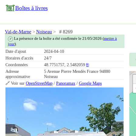
Boîtes à livres
Val-de-Marne
Noiseau
# 8269
La présence de la boîte a été confirmée le 21/05/2026 (
mettre à
✓
jour
).
Date d'ajout
2024-04-10
Horaires d'accès
24/7
Coordonnées
48.7751757, 2.5482059
⎘
Adresse
5 Avenue Pierre Mendès France 94880
approximative
Noiseau
🔗 Voir sur
OpenStreetMap
/
Panoramax
/
Google Maps