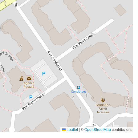
Leaflet
|
©
OpenStreetMap
contributors