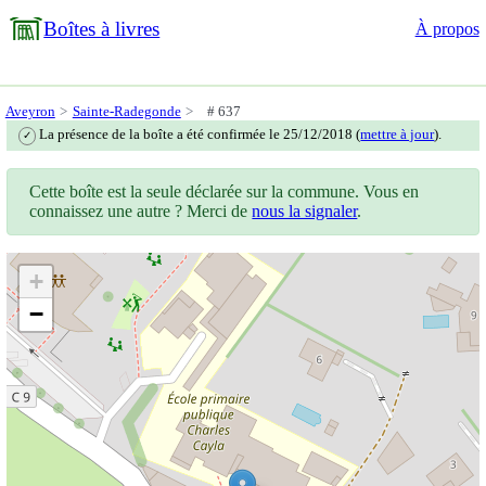
Boîtes à livres
À propos
Aveyron
Sainte-Radegonde
# 637
La présence de la boîte a été confirmée le 25/12/2018 (
mettre à jour
).
✓
Cette boîte est la seule déclarée sur la commune. Vous en
connaissez une autre ? Merci de
nous la signaler
.
+
−