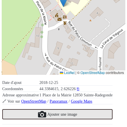
Leaflet
|
©
OpenStreetMap
contributors
Date d'ajout
2018-12-25
Coordonnées
44.3384615, 2.626226
⎘
Adresse approximative
1 Place de la Mairie 12850 Sainte-Radegonde
🔗 Voir sur
OpenStreetMap
/
Panoramax
/
Google Maps
Ajouter une image