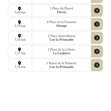
1 Place du Planol
Flavin
5,68 km
4 Place de la Fontaine
Olemps
5,78 km
2 Place Saint-Martin
Luc-la-Primaube
7,50 km
2 Place de la Liberte
La Loubière
7,57 km
1 Route de la Palmerie
Luc-la-Primaube
7,76 km
Puech du Désert
Pont-de-Salars
9,47 km
Données
OpenStreetMap
sous licence libre ODbl —
télécharger les
données
Mastodon
—
Facebook
—
Blog