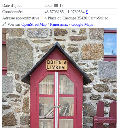
Date d'ajout
2023-08-17
Coordonnées
48.5703185, -1.9730534
⎘
Adresse approximative
4 Place du Carouge 35430 Saint-Suliac
🔗 Voir sur
OpenStreetMap
/
Panoramax
/
Google Maps