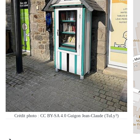
Crédit photo : CC BY-SA 4.0 Guigon Jean-Claude (TuLy?)