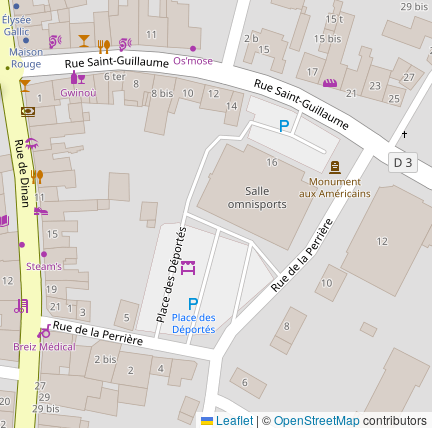
Leaflet
|
©
OpenStreetMap
contributors