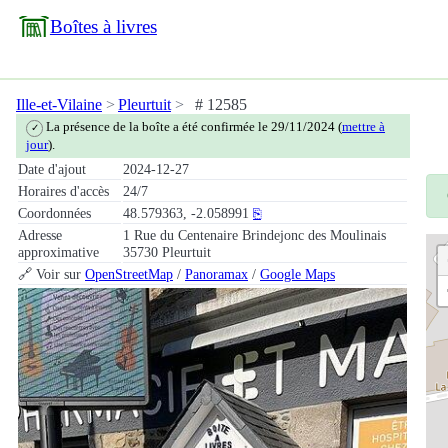
Boîtes à livres
Ille-et-Vilaine
Pleurtuit
# 12585
La présence de la boîte a été confirmée le 29/11/2024 (
mettre à
✓
jour
).
Date d'ajout
2024-12-27
Horaires d'accès
24/7
Coordonnées
48.579363, -2.058991
⎘
Adresse
1 Rue du Centenaire Brindejonc des Moulinais
approximative
35730 Pleurtuit
🔗 Voir sur
OpenStreetMap
/
Panoramax
/
Google Maps