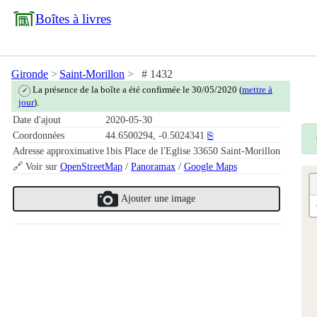
Boîtes à livres
Gironde
Saint-Morillon
# 1432
La présence de la boîte a été confirmée le 30/05/2020 (
mettre à
✓
jour
).
Date d'ajout
2020-05-30
Coordonnées
44.6500294, -0.5024341
⎘
Adresse approximative
1bis Place de l'Eglise 33650 Saint-Morillon
🔗 Voir sur
OpenStreetMap
/
Panoramax
/
Google Maps
Ajouter une image