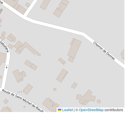
Leaflet
|
©
OpenStreetMap
contributors