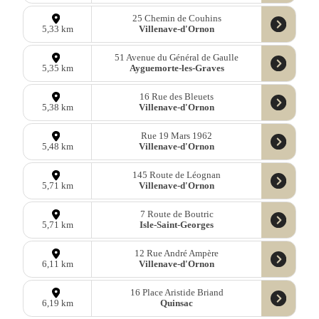
25 Chemin de Couhins
Villenave-d'Ornon
5,33 km
51 Avenue du Général de Gaulle
Ayguemorte-les-Graves
5,35 km
16 Rue des Bleuets
Villenave-d'Ornon
5,38 km
Rue 19 Mars 1962
Villenave-d'Ornon
5,48 km
145 Route de Léognan
Villenave-d'Ornon
5,71 km
7 Route de Boutric
Isle-Saint-Georges
5,71 km
12 Rue André Ampère
Villenave-d'Ornon
6,11 km
16 Place Aristide Briand
Quinsac
6,19 km