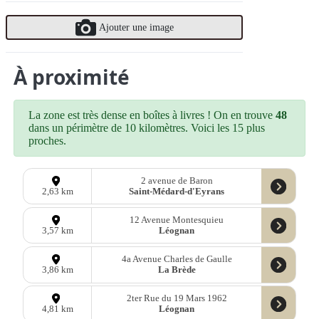
Ajouter une image
À proximité
La zone est très dense en boîtes à livres ! On en trouve
48
dans un périmètre de 10 kilomètres. Voici les 15 plus
proches.
2 avenue de Baron
Saint-Médard-d'Eyrans
2,63 km
12 Avenue Montesquieu
Léognan
3,57 km
4a Avenue Charles de Gaulle
La Brède
3,86 km
2ter Rue du 19 Mars 1962
Léognan
4,81 km