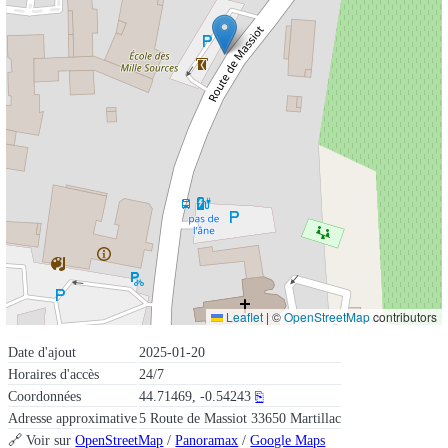
Leaflet
|
©
OpenStreetMap
contributors
Date d'ajout
2025-01-20
Horaires d'accès
24/7
Coordonnées
44.71469, -0.54243
⎘
Adresse approximative
5 Route de Massiot 33650 Martillac
🔗 Voir sur
OpenStreetMap
/
Panoramax
/
Google Maps