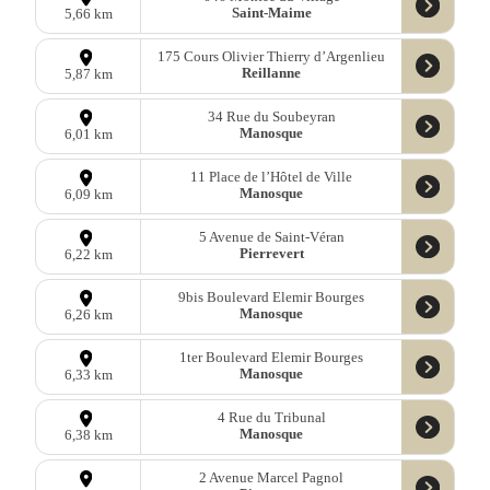
Saint-Maime
5,66 km
175 Cours Olivier Thierry d’Argenlieu
Reillanne
5,87 km
34 Rue du Soubeyran
Manosque
6,01 km
11 Place de l’Hôtel de Ville
Manosque
6,09 km
5 Avenue de Saint-Véran
Pierrevert
6,22 km
9bis Boulevard Elemir Bourges
Manosque
6,26 km
1ter Boulevard Elemir Bourges
Manosque
6,33 km
4 Rue du Tribunal
Manosque
6,38 km
2 Avenue Marcel Pagnol