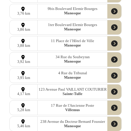
9bis Boulevard Elemir Bourges
Manosque
3,76 km
1ter Boulevard Elemir Bourges
Manosque
3,86 km
11 Place de l’Hôtel de Ville
Manosque
3,88 km
34 Rue du Soubeyran
Manosque
3,92 km
4 Rue du Tribunal
Manosque
3,95 km
123 Avenue Paul VAILLANT COUTURIER
Sainte-Tulle
4,17 km
17 Rue de l'Ancienne Poste
Villemus
5,28 km
238 Avenue du Docteur Bernard Foussier
Manosque
5,46 km