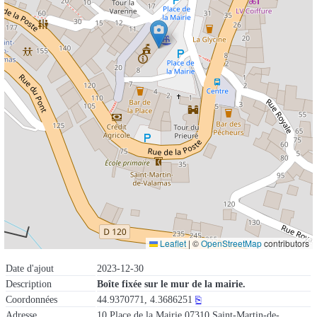
Leaflet
|
©
OpenStreetMap
contributors
Date d'ajout
2023-12-30
Description
Boîte fixée sur le mur de la mairie.
Coordonnées
44.9370771, 4.3686251
⎘
Adresse
10 Place de la Mairie 07310 Saint-Martin-de-