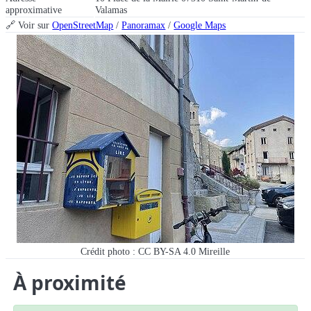
approximative
Valamas
🔗 Voir sur
OpenStreetMap
/
Panoramax
/
Google Maps
Crédit photo : CC BY-SA 4.0 Mireille
À proximité