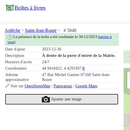
Boîtes à livres
Ardèche
Saint-Jean-Roure
# 5848
La présence de la boîte a été confirmée le 30/12/2023 (
mettre à
✓
jour
).
Date d'ajout
2023-12-30
Description
À droite de la porte d'entrée de la Mairie.
Horaires d'accès
24/7
Coordonnées
44.9418422, 4.4293307
⎘
Adresse
47 Rue Michel Gautier 07160 Saint-Jean-
approximative
Roure
🔗 Voir sur
OpenStreetMap
/
Panoramax
/
Google Maps
Ajouter une image