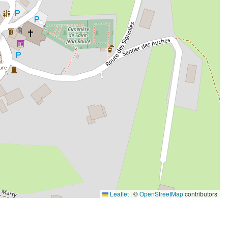
Leaflet
|
©
OpenStreetMap
contributors