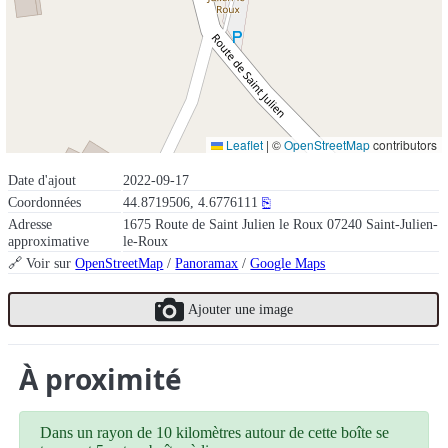
Leaflet
|
©
OpenStreetMap
contributors
Date d'ajout
2022-09-17
Coordonnées
44.8719506, 4.6776111
⎘
Adresse
1675 Route de Saint Julien le Roux 07240 Saint-Julien-
approximative
le-Roux
🔗 Voir sur
OpenStreetMap
/
Panoramax
/
Google Maps
Ajouter une image
À proximité
Dans un rayon de 10 kilomètres autour de cette boîte se