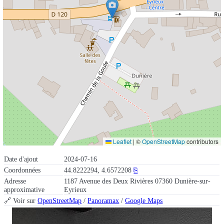
Leaflet
|
©
OpenStreetMap
contributors
Date d'ajout
2024-07-16
Coordonnées
44.8222294, 4.6572208
⎘
Adresse
1187 Avenue des Deux Rivières 07360 Dunière-sur-
approximative
Eyrieux
🔗 Voir sur
OpenStreetMap
/
Panoramax
/
Google Maps