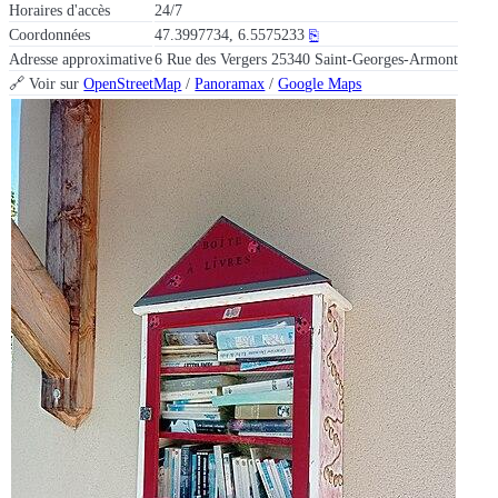
Horaires d'accès
24/7
Coordonnées
47.3997734, 6.5575233
⎘
Adresse approximative
6 Rue des Vergers 25340 Saint-Georges-Armont
🔗 Voir sur
OpenStreetMap
/
Panoramax
/
Google Maps