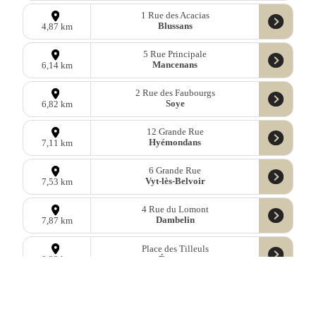
1 Rue des Acacias
Blussans
4,87 km
5 Rue Principale
Mancenans
6,14 km
2 Rue des Faubourgs
Soye
6,82 km
12 Grande Rue
Hyémondans
7,11 km
6 Grande Rue
Vyt-lès-Belvoir
7,53 km
4 Rue du Lomont
Dambelin
7,87 km
Place des Tilleuls
Étrappe
8,33 km
Chemin des Fontaines
Goux-lès-Dambelin
8,63 km