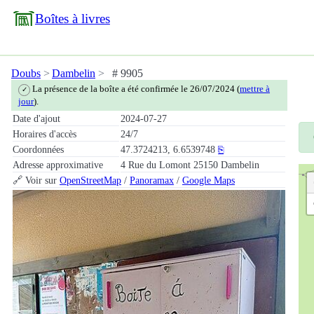
Boîtes à livres
Doubs
Dambelin
# 9905
La présence de la boîte a été confirmée le 26/07/2024 (
mettre à
✓
jour
).
Date d'ajout
2024-07-27
Horaires d'accès
24/7
Coordonnées
47.3724213, 6.6539748
⎘
Adresse approximative
4 Rue du Lomont 25150 Dambelin
🔗 Voir sur
OpenStreetMap
/
Panoramax
/
Google Maps