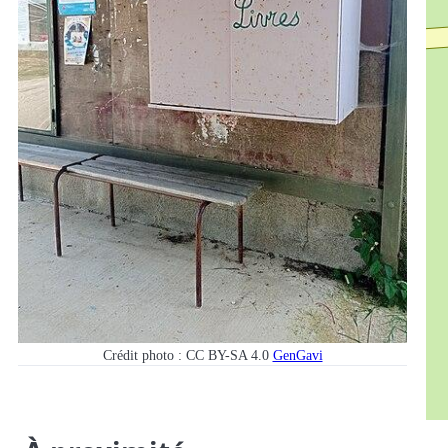
Crédit photo : CC BY-SA 4.0
GenGavi