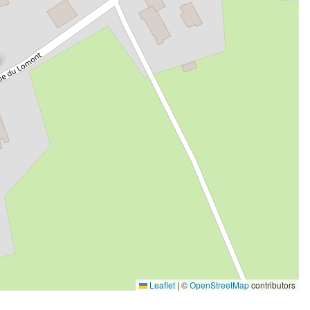
Leaflet
|
©
OpenStreetMap
contributors