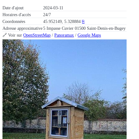
Date d'ajout
2024-03-11
Horaires d'accès
24/7
Coordonnées
45.952149, 5.328884
⎘
Adresse approximative
5 Impasse Cuvier 01500 Saint-Denis-en-Bugey
🔗 Voir sur
OpenStreetMap
/
Panoramax
/
Google Maps