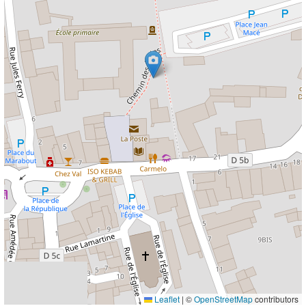
Leaflet
|
©
OpenStreetMap
contributors