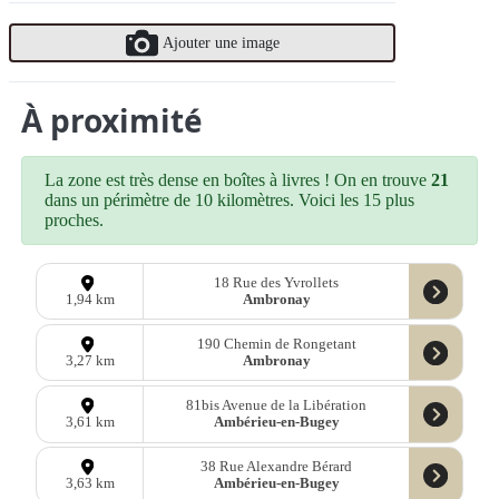
Ajouter une image
À proximité
La zone est très dense en boîtes à livres ! On en trouve
21
dans un périmètre de 10 kilomètres. Voici les 15 plus
proches.
18 Rue des Yvrollets
Ambronay
1,94 km
190 Chemin de Rongetant
Ambronay
3,27 km
81bis Avenue de la Libération
Ambérieu-en-Bugey
3,61 km
38 Rue Alexandre Bérard
Ambérieu-en-Bugey
3,63 km