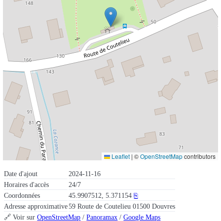
Leaflet
|
©
OpenStreetMap
contributors
Date d'ajout
2024-11-16
Horaires d'accès
24/7
Coordonnées
45.9907512, 5.371154
⎘
Adresse approximative
59 Route de Coutelieu 01500 Douvres
🔗 Voir sur
OpenStreetMap
/
Panoramax
/
Google Maps