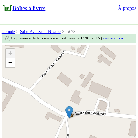
Boîtes à livres
À propos
Gironde
Saint-Avit-Saint-Nazaire
# 78
La présence de la boîte a été confirmée le 14/01/2015 (
mettre à jour
).
✓
+
−