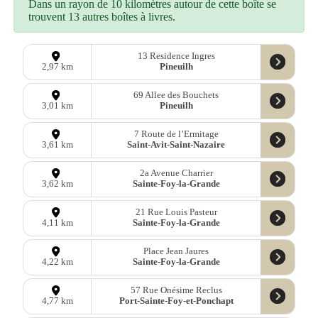
Dans un rayon de 10 kilomètres autour de cette boîte se
trouvent 13 autres boîtes à livres.
13 Residence Ingres
Pineuilh
2,97 km
69 Allee des Bouchets
Pineuilh
3,01 km
7 Route de l’Ermitage
Saint-Avit-Saint-Nazaire
3,61 km
2a Avenue Charrier
Sainte-Foy-la-Grande
3,62 km
21 Rue Louis Pasteur
Sainte-Foy-la-Grande
4,11 km
Place Jean Jaures
Sainte-Foy-la-Grande
4,22 km
57 Rue Onésime Reclus
Port-Sainte-Foy-et-Ponchapt
4,77 km