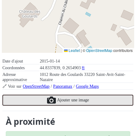
Leaflet
|
©
OpenStreetMap
contributors
Date d'ajout
2015-01-14
Coordonnées
44.8337839, 0.2654903
⎘
Adresse
1012 Route des Goulards 33220 Saint-Avit-Saint-
approximative
Nazaire
🔗 Voir sur
OpenStreetMap
/
Panoramax
/
Google Maps
Ajouter une image
À proximité