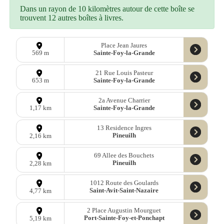
Dans un rayon de 10 kilomètres autour de cette boîte se
trouvent 12 autres boîtes à livres.
Place Jean Jaures
Sainte-Foy-la-Grande
569 m
21 Rue Louis Pasteur
Sainte-Foy-la-Grande
653 m
2a Avenue Charrier
Sainte-Foy-la-Grande
1,17 km
13 Residence Ingres
Pineuilh
2,16 km
69 Allee des Bouchets
Pineuilh
2,28 km
1012 Route des Goulards
Saint-Avit-Saint-Nazaire
4,77 km
2 Place Augustin Mourguet
Port-Sainte-Foy-et-Ponchapt
5,19 km