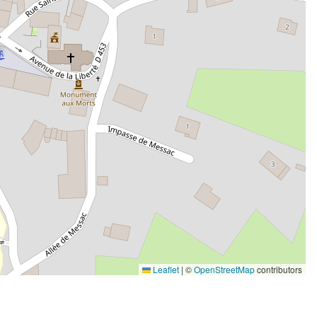
Leaflet
|
©
OpenStreetMap
contributors