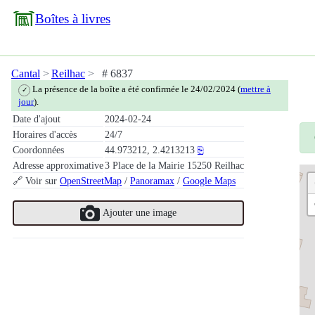
Boîtes à livres
Cantal
Reilhac
# 6837
La présence de la boîte a été confirmée le 24/02/2024 (
mettre à
✓
jour
).
Date d'ajout
2024-02-24
Horaires d'accès
24/7
Coordonnées
44.973212, 2.4213213
⎘
Adresse approximative
3 Place de la Mairie 15250 Reilhac
🔗 Voir sur
OpenStreetMap
/
Panoramax
/
Google Maps
Ajouter une image