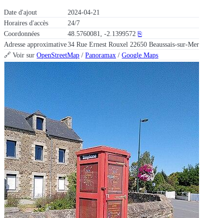
Date d'ajout
2024-04-21
Horaires d'accès
24/7
Coordonnées
48.5760081, -2.1399572
⎘
Adresse approximative
34 Rue Ernest Rouxel 22650 Beaussais-sur-Mer
🔗 Voir sur
OpenStreetMap
/
Panoramax
/
Google Maps