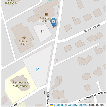
Leaflet
|
©
OpenStreetMap
contributors