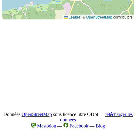
Leaflet
|
©
OpenStreetMap
contributors
Données
OpenStreetMap
sous licence libre ODbl —
télécharger les
données
Mastodon
—
Facebook
—
Blog