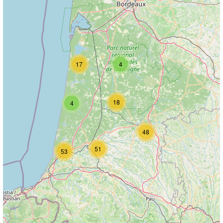
17
4
18
4
48
51
53