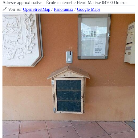
Adresse approximative
École maternelle Henri Matisse 04700 Oraison
🔗 Voir sur
OpenStreetMap
/
Panoramax
/
Google Maps