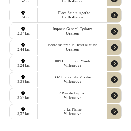
La Brillanne
562 m
1 Place Sainte-Agathe
La Brillanne
879 m
Impasse General Eydoux
Oraison
2,37 km
École maternelle Henri Matisse
Oraison
2,44 km
1009 Chemin du Moulin
Villeneuve
3,24 km
382 Chemin du Moulin
Villeneuve
3,38 km
32 Rue du Logisson
Villeneuve
3,57 km
8 La Plaine
Villeneuve
3,57 km
1 Chemin des Ecoliers
Villeneuve
3,64 km