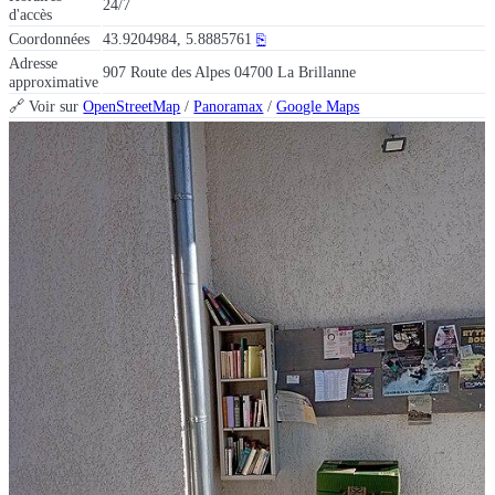
24/7
d'accès
Coordonnées
43.9204984, 5.8885761
⎘
Adresse
907 Route des Alpes 04700 La Brillanne
approximative
🔗 Voir sur
OpenStreetMap
/
Panoramax
/
Google Maps