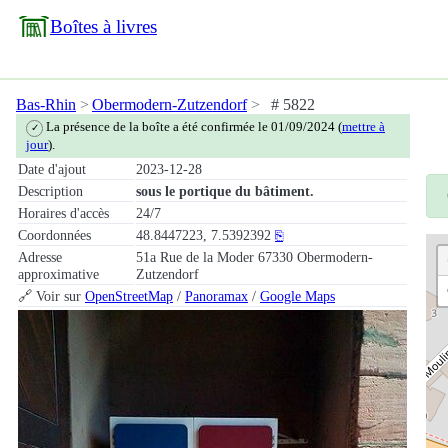
Boîtes à livres
Bas-Rhin
Obermodern-Zutzendorf
# 5822
La présence de la boîte a été confirmée le 01/09/2024 (
mettre à
✓
jour
).
Date d'ajout
2023-12-28
Description
sous le portique du bâtiment.
Horaires d'accès
24/7
Coordonnées
48.8447223, 7.5392392
⎘
Adresse
51a Rue de la Moder 67330 Obermodern-
approximative
Zutzendorf
🔗 Voir sur
OpenStreetMap
/
Panoramax
/
Google Maps