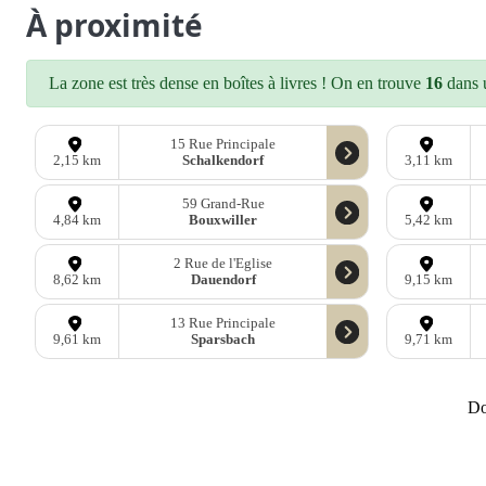
À proximité
La zone est très dense en boîtes à livres ! On en trouve
16
dans u
15 Rue Principale
Schalkendorf
2,15 km
3,11 km
59 Grand-Rue
Bouxwiller
4,84 km
5,42 km
2 Rue de l'Eglise
Dauendorf
8,62 km
9,15 km
13 Rue Principale
Sparsbach
9,61 km
9,71 km
D