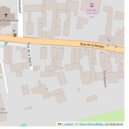
Leaflet
|
©
OpenStreetMap
contributors