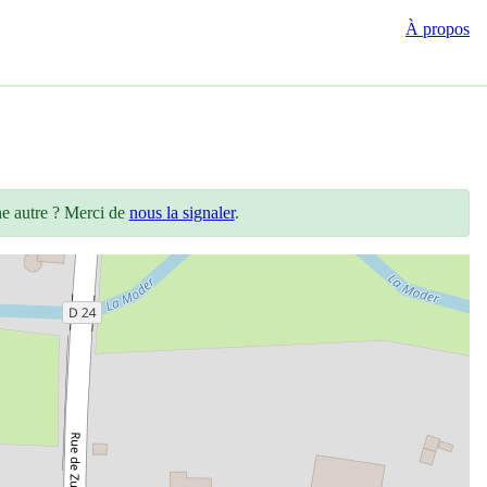
À propos
ne autre ? Merci de
nous la signaler
.