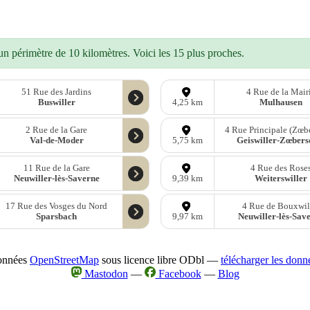
n périmètre de 10 kilomètres. Voici les 15 plus proches.
51 Rue des Jardins
4 Rue de la Mair
Buswiller
Mulhausen
4,25 km
2 Rue de la Gare
4 Rue Principale (Zœbe
Val-de-Moder
Geiswiller-Zœbers
5,75 km
11 Rue de la Gare
4 Rue des Rose
Neuwiller-lès-Saverne
Weiterswiller
9,39 km
17 Rue des Vosges du Nord
4 Rue de Bouxwil
Sparsbach
Neuwiller-lès-Sav
9,97 km
onnées
OpenStreetMap
sous licence libre ODbl —
télécharger les donn
Mastodon
—
Facebook
—
Blog