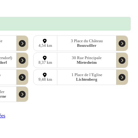
ie
3 Place du Château
Bouxwiller
4,54 km
rsdorf)
30 Rue Principale
dorf
Mietesheim
8,37 km
s
1 Place de l’Eglise
Lichtenberg
9,48 km
ler
erne
ées