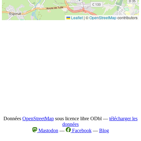
Leaflet
|
©
OpenStreetMap
contributors
Données
OpenStreetMap
sous licence libre ODbl —
télécharger les
données
Mastodon
—
Facebook
—
Blog