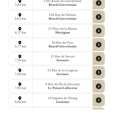
1205 Route de Géovreissiat
Béard-Géovreissiat
5,83 km
104 Rue du Pallatee
Béard-Géovreissiat
6,03 km
25 Place de la Mairie
Martignat
6,37 km
64 Rue du Four
Béard-Géovreissiat
6,77 km
21 Rue de Savoie
Izernore
7,50 km
53 Rue de la Longeon
Izernore
7,64 km
6 Rue du Plu (Lalleyriat)
Le Poizat-Lalleyriat
7,95 km
14 Impasse de l'Etang
Groissiat
8,60 km
7 Place de l'Eglise