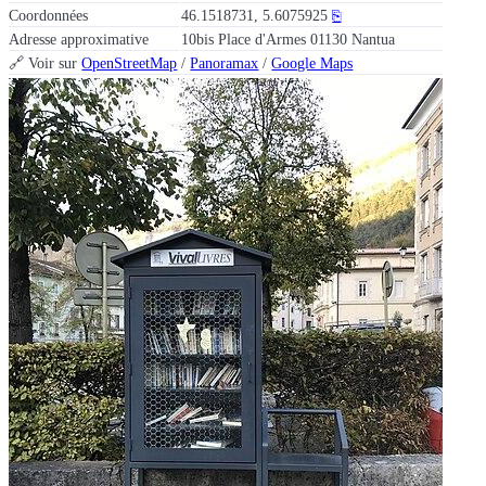
Coordonnées
46.1518731, 5.6075925
⎘
Adresse approximative
10bis Place d'Armes 01130 Nantua
🔗 Voir sur
OpenStreetMap
/
Panoramax
/
Google Maps