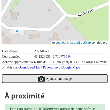
Leaflet
|
©
OpenStreetMap
contributors
Date d'ajout
2023-04-05
Coordonnées
46.1526836, 5.7107755
⎘
Adresse approximative
6 Rue du Plu (Lalleyriat) 01130 Le Poizat-Lalleyriat
🔗 Voir sur
OpenStreetMap
/
Panoramax
/
Google Maps
Ajouter une image
À proximité
Dans un rayon de 10 kilomètres autour de cette boîte se