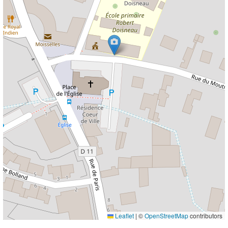
Leaflet
|
©
OpenStreetMap
contributors