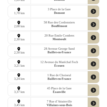
3 Place de la Gare
Domont
1,70 km
58 Rue des Cordonniers
Bouffémont
2,08 km
20 Rue Emile Combres
Montsoult
2,30 km
28 Avenue George Sand
Baillet-en-France
2,50 km
12 Avenue du Maréchal Foch
Écouen
3,21 km
1 Rue de Choiseul
Baillet-en-France
3,24 km
45 Place de la Gare
Ézanville
3,37 km
7 Rue d’Attainville
Villaines-sous-Bois
3,45 km