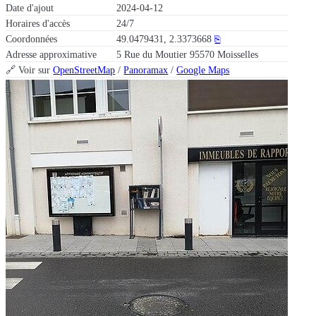
Date d'ajout
2024-04-12
Horaires d'accès
24/7
Coordonnées
49.0479431, 2.3373668
⎘
Adresse approximative
5 Rue du Moutier 95570 Moisselles
🔗 Voir sur
OpenStreetMap
/
Panoramax
/
Google Maps