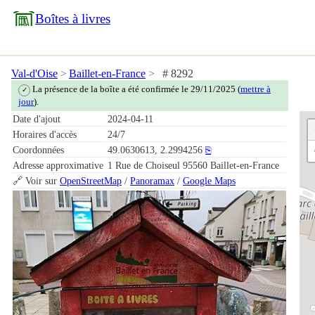
Boîtes à livres
Val-d'Oise
Baillet-en-France
# 8292
La présence de la boîte a été confirmée le 29/11/2025 (
mettre à
✓
jour
).
Date d'ajout
2024-04-11
Horaires d'accès
24/7
Coordonnées
49.0630613, 2.2994256
⎘
Adresse approximative
1 Rue de Choiseul 95560 Baillet-en-France
🔗 Voir sur
OpenStreetMap
/
Panoramax
/
Google Maps