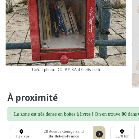
Crédit photo : CC BY-SA 4.0 elisabeth
À proximité
La zone est très dense en boîtes à livres ! On en trouve
90
dans u
28 Avenue George Sand
Baillet-en-France
1,27 km
1,70 km