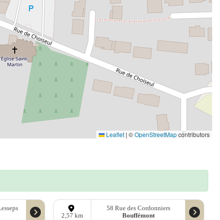
Leaflet
|
©
OpenStreetMap
contributors
Lesseps
58 Rue des Cordonniers
Bouffémont
2,57 km